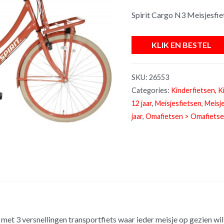
Spirit Cargo N3 Meisjesfie
KLIK EN BESTEL
SKU:
26553
Categories:
Kinderfietsen
,
K
12 jaar
,
Meisjesfietsen
,
Meisje
jaar
,
Omafietsen > Omafietsen
 met 3 versnellingen transportfiets waar ieder meisje op gezien wi