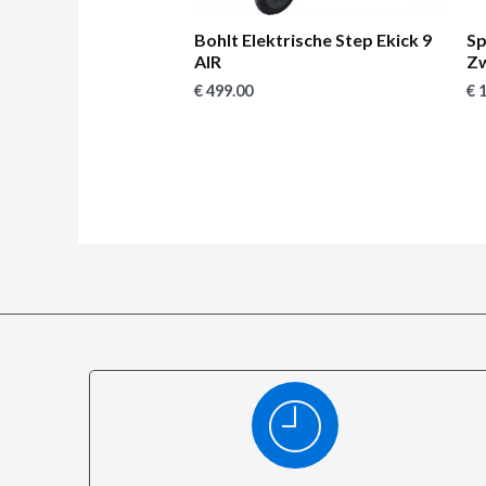
Bohlt Elektrische Step Ekick 9
Sp
AIR
Zw
€
499.00
€
1