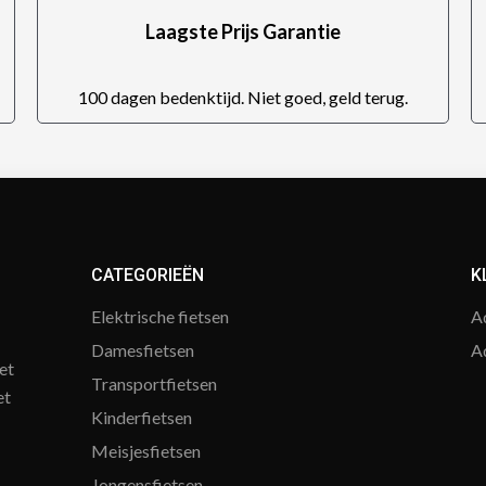
Laagste Prijs Garantie
100 dagen bedenktijd. Niet goed, geld terug.
CATEGORIEËN
K
Elektrische fietsen
A
Damesfietsen
A
et
Transportfietsen
et
Kinderfietsen
Meisjesfietsen
Jongensfietsen