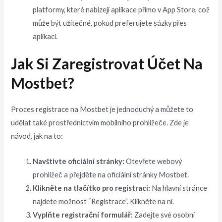
platformy, které nabízejí aplikace přímo v App Store, což
může být užitečné, pokud preferujete sázky přes
aplikaci.
Jak Si Zaregistrovat Účet Na
Mostbet?
Proces registrace na Mostbet je jednoduchý a můžete to
udělat také prostřednictvím mobilního prohlížeče. Zde je
návod, jak na to:
Navštivte oficiální stránky:
Otevřete webový
prohlížeč a přejděte na oficiální stránky Mostbet.
Klikněte na tlačítko pro registraci:
Na hlavní stránce
najdete možnost “Registrace”. Klikněte na ni.
Vyplňte registrační formulář:
Zadejte své osobní