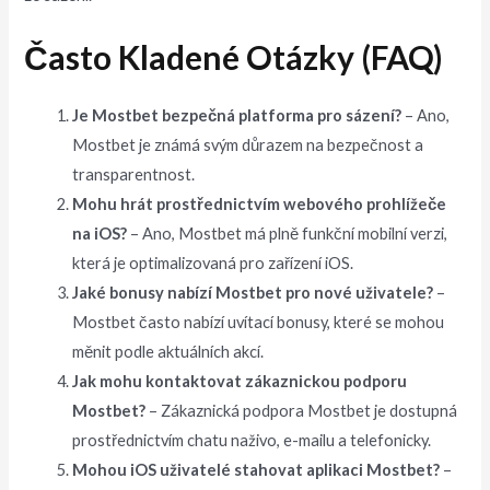
Často Kladené Otázky (FAQ)
Je Mostbet bezpečná platforma pro sázení?
– Ano,
Mostbet je známá svým důrazem na bezpečnost a
transparentnost.
Mohu hrát prostřednictvím webového prohlížeče
na iOS?
– Ano, Mostbet má plně funkční mobilní verzi,
která je optimalizovaná pro zařízení iOS.
Jaké bonusy nabízí Mostbet pro nové uživatele?
–
Mostbet často nabízí uvítací bonusy, které se mohou
měnit podle aktuálních akcí.
Jak mohu kontaktovat zákaznickou podporu
Mostbet?
– Zákaznická podpora Mostbet je dostupná
prostřednictvím chatu naživo, e-mailu a telefonicky.
Mohou iOS uživatelé stahovat aplikaci Mostbet?
–