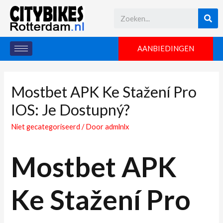
AANBIEDINGEN
Mostbet APK Ke Stažení Pro
IOS: Je Dostupný?
Niet gecategoriseerd
/ Door
admlnlx
Mostbet APK
Ke Stažení Pro