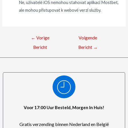
Ne, uživatelé iOS nemohou stahovat aplikaci Mostbet,
ale mohou přistupovat k webové verzi služby.
←
Vorige
Volgende
Bericht
Bericht
→
Voor 17:00 Uur Besteld, Morgen In Huis!
Gratis verzending binnen Nederland en België