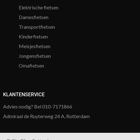
Elektrische fietsen
Damesfietsen
Transportfietsen
Kinderfietsen
Meisjesfietsen
Jongensfietsen
Omafietsen
KLANTENSERVICE
Advies nodig? Bel 010-7171866
Admiraal de Ruyterweg 24 A, Rotterdam