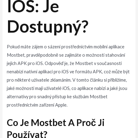
IOS: Je
Dostupný?
Pokud máte zájem o sázení prostřednictvím mobilní aplikace
Mostbet, pravděpodobně se zajímáte o možnosti stahování
jejich APK pro iOS. Odpověď je, že Mostbet v současnosti
nenabízí nativní aplikaci pro iOS ve formátu APK, což může být
pro některé uživatele zklamáním. V tomto článku si přiblížíme,
jaké možnosti mají uživatelé iOS, co aplikace nabízí a jaké jsou
alternativy pro snadný přístup ke službám Mostbet
prostřednictvím zařízení Apple.
Co Je Mostbet A Proč Ji
Používat?