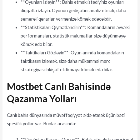
**Oyunları İzləyin**: Bahis etmək istədiyiniz oyunları
diqqətlə izləyin. Oyunun gedişatını analiz etmək, daha
səmərəli qərarlar vermənizə kömək edəcəkdir.
**Statistikaları Qiymətləndirin**: Komandaların əvvəlki
performansları, statistik məlumatlar sizə düşünməyə
kömək edə bilər.
**Taktikaları Gözləyin**: Oyun anında komandaların
taktikasını izləmək, sizə daha mükəmməl mərc
strategiyası inkişaf etdirməyə kömək edə bilər.
Mostbet Canlı Bahisində
Qazanma Yolları
Canlı bahis dünyasında müvəffəqiyyət əldə etmək üçün bəzi
spesifik yollar var. Bunlar arasında:
**Duyğuları Kənara Qoyun**: Bahis etməkdə emosional