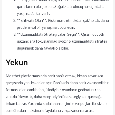
qərarların rolu çoxdur. Soğukkanlı olmaq həmişə daha
yaxşı nəticələr verir.
**Ehtiyatlı Olun**: Riskli mərc etməkdən çəkinərək, daha
prudensiyal bir yanaşma qəbul edin.
**Uzunmüddətli Strategiyaları Seçin**: Qısa müddətli
qazanclara fokuslanmaq əvəzinə, uzunmüddətli strateji
düşünmək daha faydalı ola bilər.
Yekun
Mostbet platformasında canlı bahis etmək, idman sevərlərə
qarşısında yeni imkanlar açır. Bahisərin daha canlı və dinamik bir
forması olan canlı bahis, izlədiyiniz oyunların gedişatını real
vaxtda izləyərək, daha məqsədyönlü strategiyalar qurmağa
imkan tanıyır. Yuxarıda sadalanan seçimlər və ipuçları ilə, siz də
bu mühitdən maksimum faydalana və qazancınızı artıra