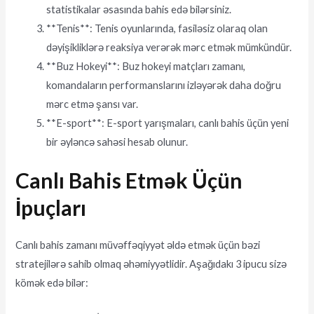
statistikalar əsasında bahis edə bilərsiniz.
**Tenis**: Tenis oyunlarında, fasiləsiz olaraq olan
dəyişikliklərə reaksiya verərək mərc etmək mümkündür.
**Buz Hokeyi**: Buz hokeyi matçları zamanı,
komandaların performanslarını izləyərək daha doğru
mərc etmə şansı var.
**E-sport**: E-sport yarışmaları, canlı bahis üçün yeni
bir əyləncə sahəsi hesab olunur.
Canlı Bahis Etmək Üçün
İpuçları
Canlı bahis zamanı müvəffəqiyyət əldə etmək üçün bəzi
stratejilərə sahib olmaq əhəmiyyətlidir. Aşağıdakı 3 ipucu sizə
kömək edə bilər: