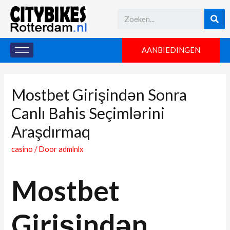
AANBIEDINGEN
Mostbet Girişindən Sonra
Canlı Bahis Seçimlərini
Araşdırmaq
casino
/ Door
admlnlx
Mostbet
Girişindən