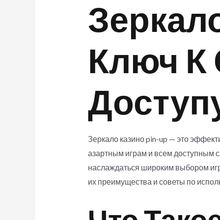
Зеркало
Ключ К
Доступ
Зеркало казино pin-up — это эффек
азартным играм и всем доступным 
наслаждаться широким выбором игр 
их преимущества и советы по испол
Что Такое