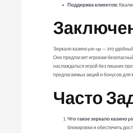
Поддержка клиентов:
Квалиф
Заключе
Зеркало казино pin-up — это удобны
Оно предлагает игрокам безопасный 
наслаждаться игрой без лишних про
предлагаемых акций и бонусов для
Часто За
Что такое зеркало казино pi
блокировки и обеспечить досту