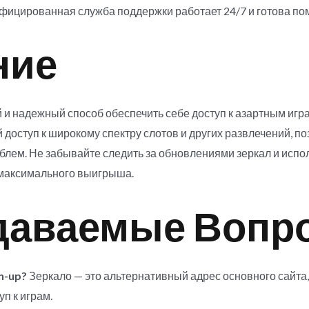
ицированная служба поддержки работает 24/7 и готова по
ние
й и надежный способ обеспечить себе доступ к азартным игр
доступ к широкому спектру слотов и других развлечений, по
блем. Не забывайте следить за обновлениями зеркал и исп
 максимального выигрыша.
даваемые Вопро
n-up?
Зеркало — это альтернативный адрес основного сайта,
п к играм.