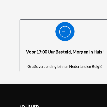
Voor 17:00 Uur Besteld, Morgen In Huis!
Gratis verzending binnen Nederland en België
OVER ONS