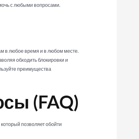
мочь с любыми вопросами.
ам в любое время и в любом месте.
зволяя обходить блокировки и
ользуйте преимущества
сы (FAQ)
 который позволяет обойти