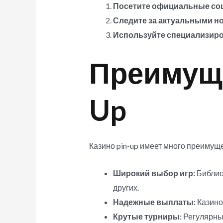
Посетите официальные соц
Следите за актуальными н
Используйте специализир
Преимуще
Up
Казино pin-up имеет много преимуще
Широкий выбор игр:
Библиот
других.
Надежные выплаты:
Казино
Крутые турниры:
Регулярные