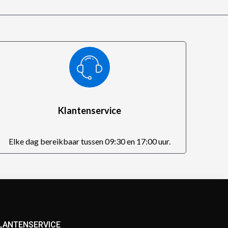
Klantenservice
Elke dag bereikbaar tussen 09:30 en 17:00 uur.
LANTENSERVICE