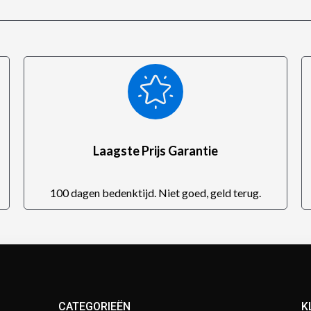
Laagste Prijs Garantie
100 dagen bedenktijd. Niet goed, geld terug.
CATEGORIEËN
K