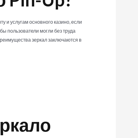
ту и услугам основного казино, если
обы пользователи могли без труда
Преимущества зеркал заключаются в
еркало