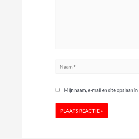
Mijn naam, e-mail en site opslaan i