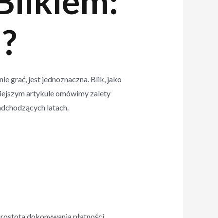
Blikiem:
?
e grać, jest jednoznaczna. Blik, jako
niejszym artykule omówimy zalety
nadchodzących latach.
rostota dokonywania płatności.