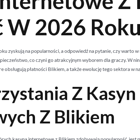
nternetowe Z 
ć W 2026 Roku
u zyskują na popularności, a odpowiedź na pytanie, czy warto w ni
zpieczeństwo, co czyni go atrakcyjnym wyborem dla graczy. W ni
re obsługują płatności Blikiem, a także ewolucję tego sektora w 
rzystania Z Kasyn
wych Z Blikiem
ych kasyna internetowe z Blikiem zdobywają popularność, jest p