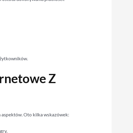
 użytkowników.
rnetowe Z
h aspektów. Oto kilka wskazówek:
gry.