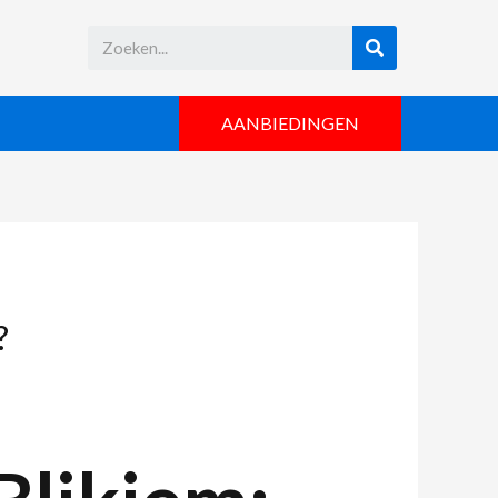
AANBIEDINGEN
?