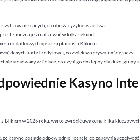
 szyfrowanie danych, co obniża ryzyko oszustwa.
 proste, można je zrealizować w kilka sekund.
iera dodatkowych opłat za płatności Blikiem.
wać danych karty kredytowej, co zwiększa prywatność graczy.
echnie stosowany w Polsce, co czyni go dostępny dla dużej grupy
dpowiednie Kasyno Inte
z Blikiem w 2026 roku, warto zwrócić uwagę na kilka kluczowyc
, że kasyno posiada odpowiednie licencje, co zapewnia uczciwość 