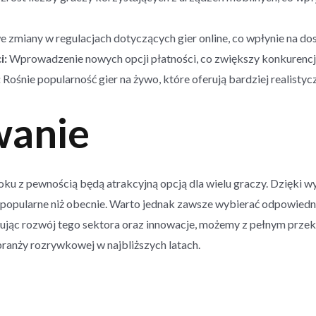
 zmiany w regulacjach dotyczących gier online, co wpłynie na do
i:
Wprowadzenie nowych opcji płatności, co zwiększy konkurencję
:
Rośnie popularność gier na żywo, które oferują bardziej realisty
anie
ku z pewnością będą atrakcyjną opcją dla wielu graczy. Dzięki w
ej popularne niż obecnie. Warto jednak zawsze wybierać odpowiedni
jąc rozwój tego sektora oraz innowacje, możemy z pełnym przeko
branży rozrywkowej w najbliższych latach.