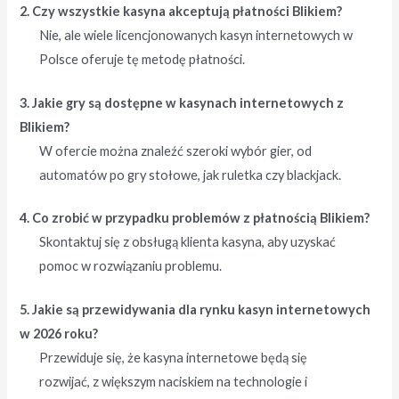
2. Czy wszystkie kasyna akceptują płatności Blikiem?
Nie, ale wiele licencjonowanych kasyn internetowych w
Polsce oferuje tę metodę płatności.
3. Jakie gry są dostępne w kasynach internetowych z
Blikiem?
W ofercie można znaleźć szeroki wybór gier, od
automatów po gry stołowe, jak ruletka czy blackjack.
4. Co zrobić w przypadku problemów z płatnością Blikiem?
Skontaktuj się z obsługą klienta kasyna, aby uzyskać
pomoc w rozwiązaniu problemu.
5. Jakie są przewidywania dla rynku kasyn internetowych
w 2026 roku?
Przewiduje się, że kasyna internetowe będą się
rozwijać, z większym naciskiem na technologie i