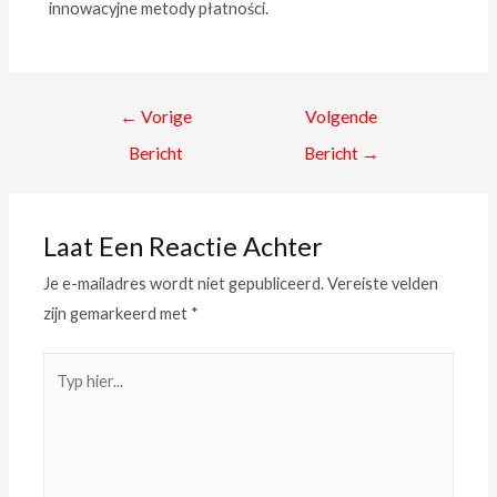
innowacyjne metody płatności.
←
Vorige
Volgende
Bericht
Bericht
→
Laat Een Reactie Achter
Je e-mailadres wordt niet gepubliceerd.
Vereiste velden
zijn gemarkeerd met
*