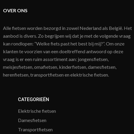
OVER ONS
Alle fietsen worden bezorgd in zowel Nederland als België. Het
aanbod is divers. Zo begrijpen wij dat je met de volgende vraag
kan rondlopen: “Welke fiets past het best bij mij?”. Om onze
klanten te voorzien van een doeltreffend antwoord op deze
vraag is er een ruim assortiment aan: jongensfietsen,
meisjesfietsen, omafietsen, kinderfietsen, damesfietsen,
herenfietsen, transportfietsen en elektrische fietsen.
CATEGORIEËN
Elektrische fietsen
Damesfietsen
Transportfietsen