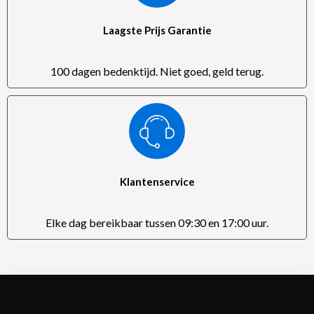
Laagste Prijs Garantie
100 dagen bedenktijd. Niet goed, geld terug.
Klantenservice
Elke dag bereikbaar tussen 09:30 en 17:00 uur.