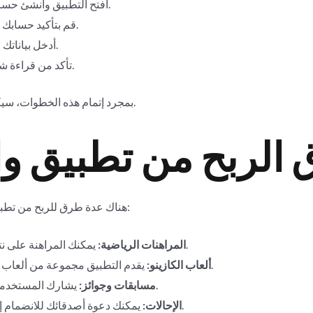
افتح التطبيق وأنشئ حساباً جديداً باستخدام بريدك الإلكتروني.
قم بتأكيد حسابك من خلال الرابط المرسل إلى بريدك.
أدخل بياناتك الشخصية واحتفظ بكلمة مرور قوية.
تأكد من قراءة شروط الاستخدام قبل إتمام التسجيل.
بمجرد إتمام هذه الخطوات، سيكون لديك حساب يمكنك من خلاله بدء الربح.
الربح من تطبيق و
هناك عدة طرق للربح من تطبيق وان اكس بت. إليك بعض الطرق الشائعة:
يمكنك المراهنة على نتائج المباريات في مختلف الرياضات.
المراهنات الرياضية:
يقدم التطبيق مجموعة من ألعاب الكازينو التي يمكنك من خلالها الربح.
ألعاب الكازينو:
يشارك المستخدمون في مسابقات للفوز بجوائز قيمة.
مسابقات وجوائز:
يمكنك دعوة أصدقائك للانضمام إلى التطبيق والحصول على مكافآت.
الإحالات: