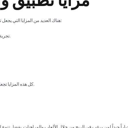
هناك العديد من المزايا التي يجعل تطبيق وان اكس بت خياراً ممتازاً للربح، منها:
تجربة مستخدم متميزة وسهلة الاستخدام.
كل هذه المزايا تجعل التجربة أكثر جاذبية وسهولة للمستخدمين.
اراً جيداً لمن يرغب في الربح من خلال الألعاب والمراهنات. بفضل تنوع 