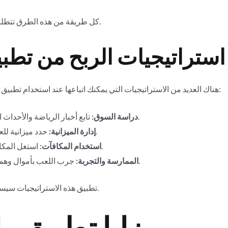
كل طريقة من هذه الطرق تتطلب استراتيجيات معينة لضمان تحقيق الأرباح.
استراتيجيات الربح من تطب
هناك العديد من الاستراتيجيات التي يمكنك اتباعها عند استخدام تطبيق وان اكس بت لتحقيق أقصى استفادة، ومنها:
تابع أخبار الرياضة والأحداث الجارية لفهم أفضل للفرق واللاعبين.
دراسة السوق:
حدد ميزانية للعب ولا تتجاوزها مهما كانت الظروف.
إدارة الميزانية:
استغل المكافآت والعروض التي يقدمها التطبيق.
استخدام المكافآت:
جرب اللعب بأموال وهمية قبل المخاطرة بالأموال الحقيقية.
الممارسة والتجربة:
تطبيق هذه الاستراتيجيات سيساعدك على تحقيق الأرباح بشكل أكثر فعالية.
مزايا تطبيق 