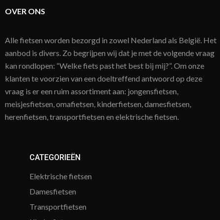
OVER ONS
Alle fietsen worden bezorgd in zowel Nederland als België. Het
aanbod is divers. Zo begrijpen wij dat je met de volgende vraag
kan rondlopen: “Welke fiets past het best bij mij?”. Om onze
klanten te voorzien van een doeltreffend antwoord op deze
vraag is er een ruim assortiment aan: jongensfietsen,
meisjesfietsen, omafietsen, kinderfietsen, damesfietsen,
herenfietsen, transportfietsen en elektrische fietsen.
CATEGORIEËN
Elektrische fietsen
Damesfietsen
Transportfietsen