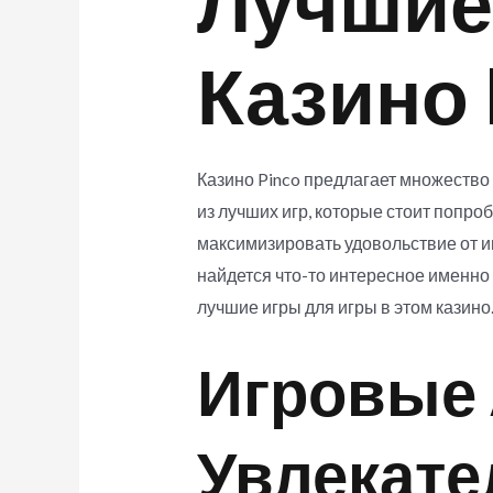
Лучшие
Казино 
Казино Pinco предлагает множество
из лучших игр, которые стоит попро
максимизировать удовольствие от иг
найдется что-то интересное именно 
лучшие игры для игры в этом казино
Игровые 
Увлекате