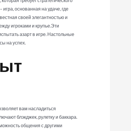
 которая требует стратегического
игра, основанная на удаче, где
известная своей элегантностью и
ежду игроками и крупье.Эти
спытать азарт в игре. Настольные
сы на успех.
пыт
позволяет вам насладиться
ючают блэкджек, рулетку и баккара.
зможность общения с другими