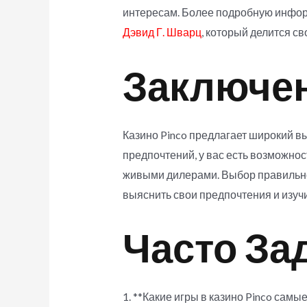
интересам. Более подробную информа
Дэвид Г. Шварц
, который делится св
Заключе
Казино Pinco предлагает широкий в
предпочтений, у вас есть возможнос
живыми дилерами. Выбор правильной
выяснить свои предпочтения и изуч
Часто З
1. **Какие игры в казино Pinco сам