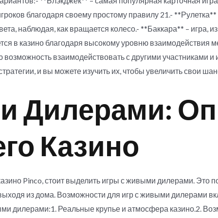
ариантов:- **Блэкджек** – самая популярная карточная игра,
оков благодаря своему простому правилу 21.- **Рулетка** – 
вета, наблюдая, как вращается колесо.- **Баккара** – игра, 
тся в казино благодаря высокому уровню взаимодействия м
 возможность взаимодействовать с другими участниками и и
тратегии, и вы можете изучить их, чтобы увеличить свои шан
и Дилерами: О
го Казино
азино Pinco, стоит выделить игры с живыми дилерами. Это 
ыходя из дома. Возможности для игр с живыми дилерами вкл
и дилерами:1. Реальные крупье и атмосфера казино.2. Во