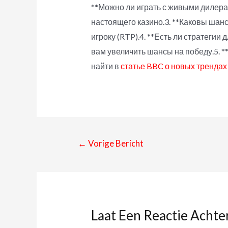
**Можно ли играть с живыми дилерам
настоящего казино.3. **Каковы шан
игроку (RTP).4. **Есть ли стратегии
вам увеличить шансы на победу.5. 
найти в
статье BBC о новых трендах
←
Vorige Bericht
Laat Een Reactie Achte