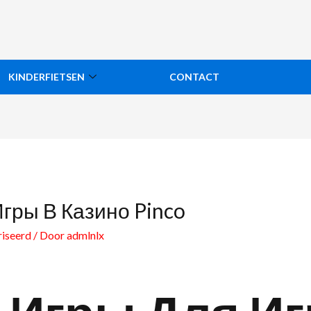
KINDERFIETSEN
CONTACT
гры В Казино Pinco
riseerd
/ Door
admlnlx