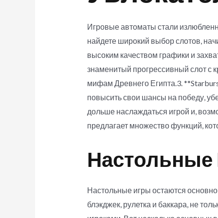
Игровые автоматы стали излюбленны
найдете широкий выбор слотов, нач
высоким качеством графики и захв
знаменитый прогрессивный слот с кр
мифам Древнего Египта.3. **Starbur
повысить свои шансы на победу, убе
дольше наслаждаться игрой и, возм
предлагает множество функций, кот
Настольные 
Настольные игры остаются основной 
блэкджек, рулетка и баккара, не то