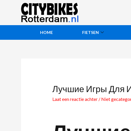
HOME
FIETSEN
Лучшие Игры Для И
Laat een reactie achter
/
Niet gecatego