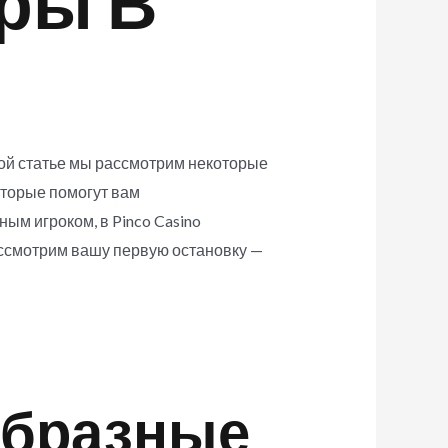
ры В
той статье мы рассмотрим некоторые
оторые помогут вам
ым игроком, в Pinco Casino
рассмотрим вашу первую остановку —
образные