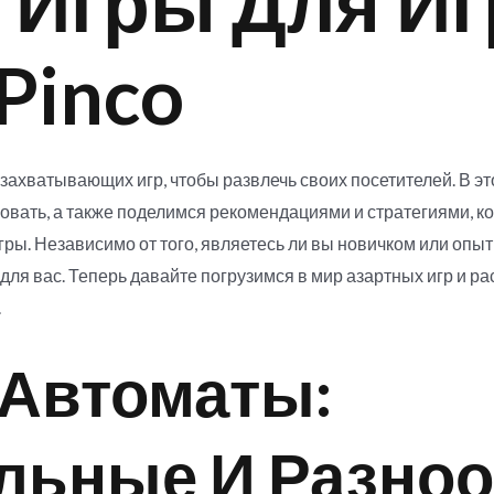
 Игры Для Иг
Pinco
 захватывающих игр, чтобы развлечь своих посетителей. В э
бовать, а также поделимся рекомендациями и стратегиями, к
ры. Независимо от того, являетесь ли вы новичком или опытн
для вас. Теперь давайте погрузимся в мир азартных игр и 
.
Автоматы:
льные И Разно