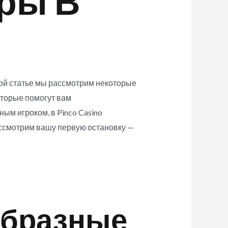
ры В
той статье мы рассмотрим некоторые
оторые помогут вам
ым игроком, в Pinco Casino
рассмотрим вашу первую остановку —
образные