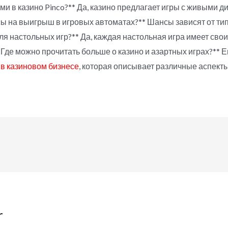
и в казино Pinco?** Да, казино предлагает игры с живыми 
сы на выигрыш в игровых автоматах?** Шансы зависят от тип
 для настольных игр?** Да, каждая настольная игра имеет сво
**Где можно прочитать больше о казино и азартных играх?*
 в казиновом бизнесе
, которая описывает различные аспект
r