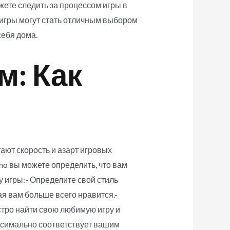
жете следить за процессом игры в
 игры могут стать отличным выбором
себя дома.
: Как
ают скорость и азарт игровых
ino вы можете определить, что вам
у игры:- Определите свой стиль
ая вам больше всего нравится.-
тро найти свою любимую игру и
аксимально соответствует вашим