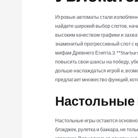
Игровые автоматы стали излюбленны
найдете широкий выбор слотов, нач
высоким качеством графики и захв
знаменитый прогрессивный слот с кр
мифам Древнего Египта.3. **Starbur
повысить свои шансы на победу, убе
дольше наслаждаться игрой и, возм
предлагает множество функций, кот
Настольные 
Настольные игры остаются основной 
блэкджек, рулетка и баккара, не то