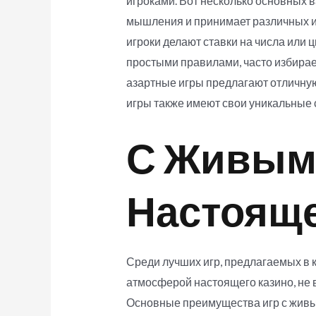
игроками. Вот несколько основных в
мышления и принимает различных игр
игроки делают ставки на числа или ц
простыми правилами, часто избирае
азартные игры предлагают отличную
игры также имеют свои уникальные с
С Живым
Настояще
Среди лучших игр, предлагаемых в к
атмосферой настоящего казино, не в
Основные преимущества игр с живым