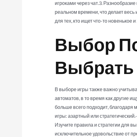
игроками через чат.3. Разнообразие
реальном времени, что делает весь
для тех, кто ищет что-то новенькое 
Выбор По
Выбрать
В выборе игры также важно учитыва
автоматов, в то время как другие ищ
больше всего подходит, благодаря м
игры: азартный или стратегический.-
Изучите правила и стратегии для в
исключительное удовольствие от про