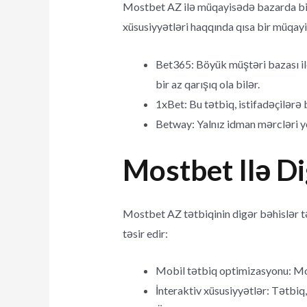
Mostbet AZ ilə müqayisədə bazarda bir ç
xüsusiyyətləri haqqında qısa bir müqay
Bet365: Böyük müştəri bazası ilə
bir az qarışıq ola bilər.
1xBet: Bu tətbiq, istifadəçilərə
Betway: Yalnız idman mərcləri yo
Mostbet Ilə Di
Mostbet AZ tətbiqinin digər bəhislər tə
təsir edir:
Mobil tətbiq optimizasyonu: Most
İnteraktiv xüsusiyyətlər: Tətbiq,