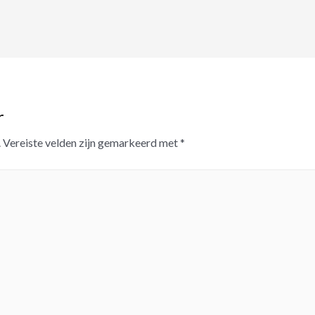
r
.
Vereiste velden zijn gemarkeerd met
*