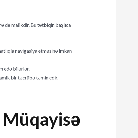
ə də malikdir. Bu tətbiqin başlıca
rahatlıqla navigasiya etməsinə imkan
m edə bilərlər.
amik bir təcrübə təmin edir.
lə Müqayisə