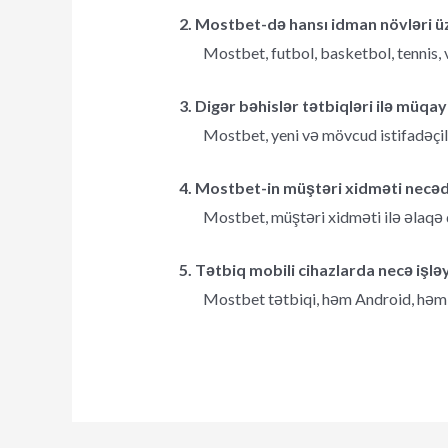
2. Mostbet-də hansı idman növləri ü
Mostbet, futbol, basketbol, tennis,
3. Digər bəhislər tətbiqləri ilə müq
Mostbet, yeni və mövcud istifadəçilə
4. Mostbet-in müştəri xidməti necəd
Mostbet, müştəri xidməti ilə əlaqə q
5. Tətbiq mobili cihazlarda necə işlə
Mostbet tətbiqi, həm Android, həm də