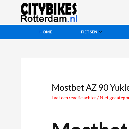
HOME
FIETSEN
Mostbet AZ 90 Yukle
Laat een reactie achter
/
Niet gecatego