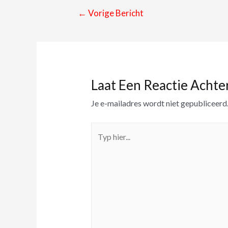
←
Vorige Bericht
Laat Een Reactie Achte
Je e-mailadres wordt niet gepubliceerd