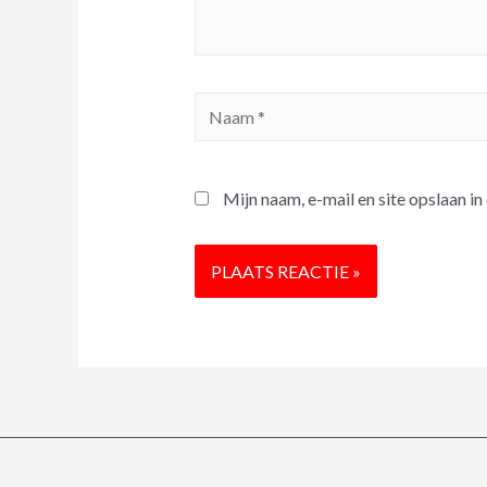
Mijn naam, e-mail en site opslaan i