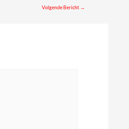
Volgende Bericht
→