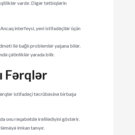
iliklər vardır. Digər tətbiqlərin
ncaq interfeysi, yeni istifadəçilər üçün
dməti ilə bağlı problemlər yaşana bilər.
ə çətinliklər yarada bilir.
ı Fərqlər
fərqlər istifadəçi təcrübəsinə birbaşa
da onu rəqabətdə irəlilədiyini göstərir.
izləməyə imkan tanıyır.