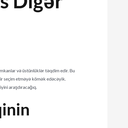
s Digər
mkanlar və üstünlüklər təqdim edir. Bu
ı bir seçim etməyə kömək edəcəyik.
yini araşdıracağıq.
inin