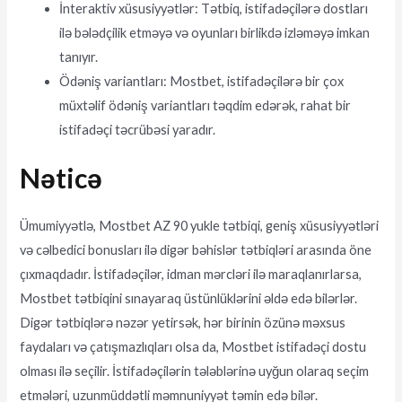
İnteraktiv xüsusiyyətlər: Tətbiq, istifadəçilərə dostları
ilə bələdçilik etməyə və oyunları birlikdə izləməyə imkan
tanıyır.
Ödəniş variantları: Mostbet, istifadəçilərə bir çox
müxtəlif ödəniş variantları təqdim edərək, rahat bir
istifadəçi təcrübəsi yaradır.
Nəticə
Ümumiyyətlə, Mostbet AZ 90 yukle tətbiqi, geniş xüsusiyyətləri
və cəlbedici bonusları ilə digər bəhislər tətbiqləri arasında öne
çıxmaqdadır. İstifadəçilər, idman mərcləri ilə maraqlanırlarsa,
Mostbet tətbiqini sınayaraq üstünlüklərini əldə edə bilərlər.
Digər tətbiqlərə nəzər yetirsək, hər birinin özünə məxsus
faydaları və çatışmazlıqları olsa da, Mostbet istifadəçi dostu
olması ilə seçilir. İstifadəçilərin tələblərinə uyğun olaraq seçim
etmələri, uzunmüddətli məmnuniyyət təmin edə bilər.