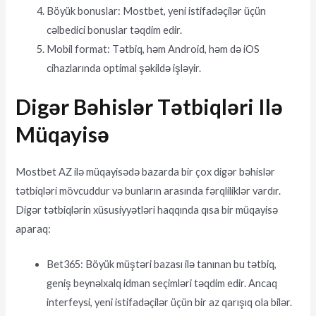
Böyük bonuslar: Mostbet, yeni istifadəçilər üçün
cəlbedici bonuslar təqdim edir.
Mobil format: Tətbiq, həm Android, həm də iOS
cihazlarında optimal şəkildə işləyir.
Digər Bəhislər Tətbiqləri Ilə
Müqayisə
Mostbet AZ ilə müqayisədə bazarda bir çox digər bəhislər
tətbiqləri mövcuddur və bunların arasında fərqliliklər vardır.
Digər tətbiqlərin xüsusiyyətləri haqqında qısa bir müqayisə
aparaq:
Bet365: Böyük müştəri bazası ilə tanınan bu tətbiq,
geniş beynəlxalq idman seçimləri təqdim edir. Ancaq
interfeysi, yeni istifadəçilər üçün bir az qarışıq ola bilər.