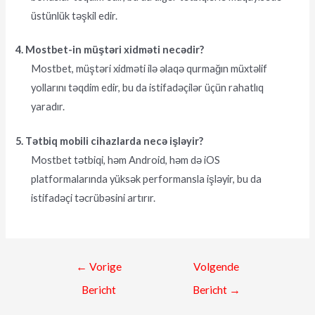
üstünlük təşkil edir.
4. Mostbet-in müştəri xidməti necədir?
Mostbet, müştəri xidməti ilə əlaqə qurmağın müxtəlif
yollarını təqdim edir, bu da istifadəçilər üçün rahatlıq
yaradır.
5. Tətbiq mobili cihazlarda necə işləyir?
Mostbet tətbiqi, həm Android, həm də iOS
platformalarında yüksək performansla işləyir, bu da
istifadəçi təcrübəsini artırır.
←
Vorige
Volgende
Bericht
Bericht
→