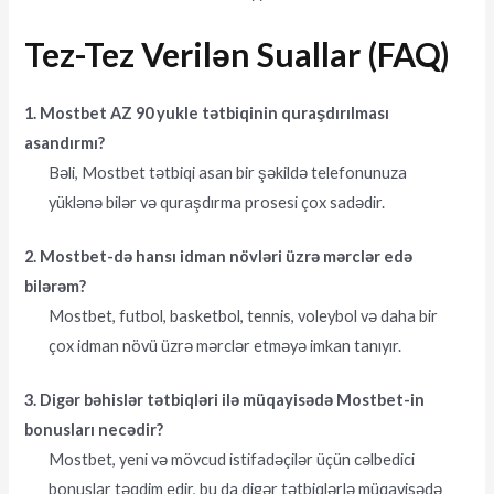
Tez-Tez Verilən Suallar (FAQ)
1. Mostbet AZ 90 yukle tətbiqinin quraşdırılması
asandırmı?
Bəli, Mostbet tətbiqi asan bir şəkildə telefonunuza
yüklənə bilər və quraşdırma prosesi çox sadədir.
2. Mostbet-də hansı idman növləri üzrə mərclər edə
bilərəm?
Mostbet, futbol, basketbol, tennis, voleybol və daha bir
çox idman növü üzrə mərclər etməyə imkan tanıyır.
3. Digər bəhislər tətbiqləri ilə müqayisədə Mostbet-in
bonusları necədir?
Mostbet, yeni və mövcud istifadəçilər üçün cəlbedici
bonuslar təqdim edir, bu da digər tətbiqlərlə müqayisədə