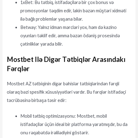
1xBet: Bu tətbiq, istifadəçilərə bir çox bonus və
promosyonlar təqdim edir, lakin bəzən müştəri xidməti
ilə bağlı problemlər yaşana bilər.
Betway: Yalnız idman mərcləri yox, həm də kazino
oyunları təklif edir, amma bəzən ödəniş prosesində
çətinliklər yarada bilir.
Mostbet Ilə Digər Tətbiqlər Arasındakı
Fərqlər
Mostbet AZ tətbiqinin digər bəhislər tətbiqlərindən fərqli
olaraq bəzi spesifik xüsusiyyətləri vardır. Bu fərqlər istifadəçi
təcrübəsinə birbaşa təsir edir:
Mobil tətbiq optimizasyonu: Mostbet, mobil
istifadəçilər üçün ideal bir platforma yaratmışdır, bu da
onu rəqabətdə irəlilədiyini göstərir.