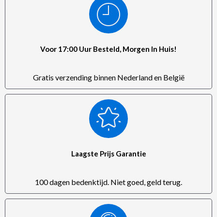
Voor 17:00 Uur Besteld, Morgen In Huis!
Gratis verzending binnen Nederland en België
Laagste Prijs Garantie
100 dagen bedenktijd. Niet goed, geld terug.