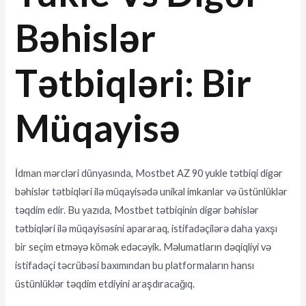
Bəhislər
Tətbiqləri: Bir
Müqayisə
İdman mərcləri dünyasında, Mostbet AZ 90 yukle tətbiqi digər
bəhislər tətbiqləri ilə müqayisədə unikal imkanlar və üstünlüklər
təqdim edir. Bu yazıda, Mostbet tətbiqinin digər bəhislər
tətbiqləri ilə müqayisəsini apararaq, istifadəçilərə daha yaxşı
bir seçim etməyə kömək edəcəyik. Məlumatların dəqiqliyi və
istifadəçi təcrübəsi baxımından bu platformaların hansı
üstünlüklər təqdim etdiyini araşdıracağıq.