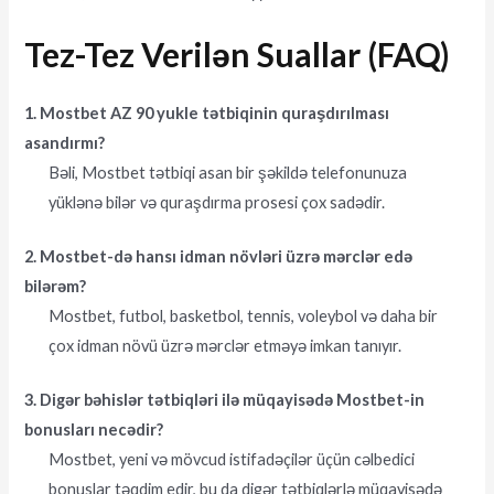
Tez-Tez Verilən Suallar (FAQ)
1. Mostbet AZ 90 yukle tətbiqinin quraşdırılması
asandırmı?
Bəli, Mostbet tətbiqi asan bir şəkildə telefonunuza
yüklənə bilər və quraşdırma prosesi çox sadədir.
2. Mostbet-də hansı idman növləri üzrə mərclər edə
bilərəm?
Mostbet, futbol, basketbol, tennis, voleybol və daha bir
çox idman növü üzrə mərclər etməyə imkan tanıyır.
3. Digər bəhislər tətbiqləri ilə müqayisədə Mostbet-in
bonusları necədir?
Mostbet, yeni və mövcud istifadəçilər üçün cəlbedici
bonuslar təqdim edir, bu da digər tətbiqlərlə müqayisədə