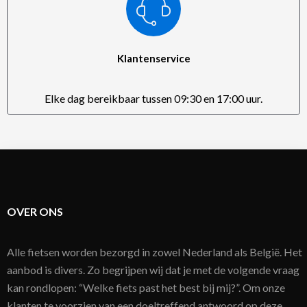
Klantenservice
Elke dag bereikbaar tussen 09:30 en 17:00 uur.
OVER ONS
Alle fietsen worden bezorgd in zowel Nederland als België. Het
aanbod is divers. Zo begrijpen wij dat je met de volgende vraag
kan rondlopen: “Welke fiets past het best bij mij?”. Om onze
klanten te voorzien van een doeltreffend antwoord op deze