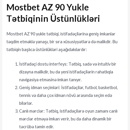
Mostbet AZ 90 Yukle
Tətbiqinin Üstünlükləri
Mostbet AZ 90 yukle tətbiqi, istifadəçilərinə geniş imkanlar
təqdim etməklə yanaşı, bir sıra xüsusiyyətlərə də malikdir. Bu
tətbiqin başlıca üstünlükləri aşağıdakılardır:
İstifadəçi dostu interfeys: Tətbiq, sadə və intuitiv bir
dizayna malikdir, bu da yeni istifadəçilərin rahatlıqla
navigasiya etməsinə imkan tanıyır.
Geniş idman seçimləri: İstifadəçilər, futbol, basketbol,
tennis və daha çox idman növü arasında seçim edə
bilərlər.
Canlı mərclər: Tətbiq, istifadəçilərə oyun zamanı canlı
mərclər etməyə imkan verir, bu da daha dinamik bir
təcrübə təmin edir.