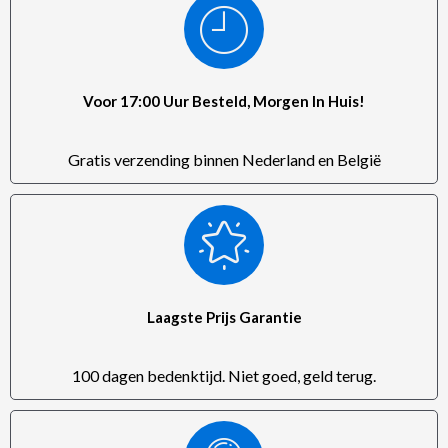
Voor 17:00 Uur Besteld, Morgen In Huis!
Gratis verzending binnen Nederland en België
Laagste Prijs Garantie
100 dagen bedenktijd. Niet goed, geld terug.