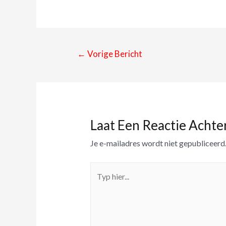
←
Vorige Bericht
Laat Een Reactie Achte
Je e-mailadres wordt niet gepubliceerd