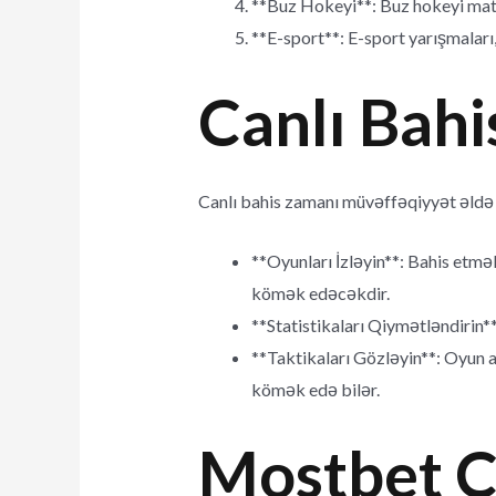
**Buz Hokeyi**: Buz hokeyi matç
**E-sport**: E-sport yarışmaları,
Canlı Bahi
Canlı bahis zamanı müvəffəqiyyət əldə 
**Oyunları İzləyin**: Bahis etmə
kömək edəcəkdir.
**Statistikaları Qiymətləndirin
**Taktikaları Gözləyin**: Oyun 
kömək edə bilər.
Mostbet C