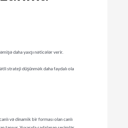
mişə daha yaxşı nəticələr verir.
li strateji düşünmək daha faydalı ola
anlı və dinamik bir forması olan canlı
an tanıyır. Yuxarıda sadalanan seçimlər