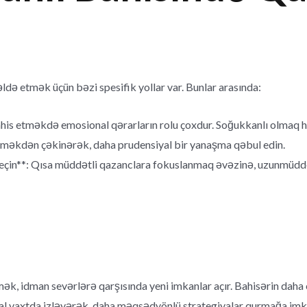
də etmək üçün bəzi spesifik yollar var. Bunlar arasında:
is etməkdə emosional qərarların rolu çoxdur. Soğukkanlı olmaq hə
 etməkdən çəkinərək, daha prudensiyal bir yanaşma qəbul edin.
eçin**: Qısa müddətli qazanclara fokuslanmaq əvəzinə, uzunmüddət
k, idman sevərlərə qarşısında yeni imkanlar açır. Bahisərin daha c
 real vaxtda izləyərək, daha məqsədyönlü strategiyalar qurmağa imk