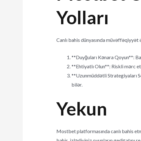
Yolları
Canlı bahis dünyasında müvəffəqiyyət əl
**Duyğuları Kənara Qoyun**: Bah
**Ehtiyatlı Olun**: Riskli mərc
**Uzunmüddətli Strategiyaları S
bilər.
Yekun
Mostbet platformasında canlı bahis etmə
bahis, izlədiyiniz oyunların gedişatını