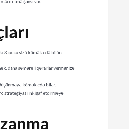
 mərc etmə şansı var.
ları
ı 3 ipucu sizə kömək edə bilər:
etmək, daha səmərəli qərarlar vermənizə
ə düşünməyə kömək edə bilər.
c strategiyası inkişaf etdirməyə
azanma