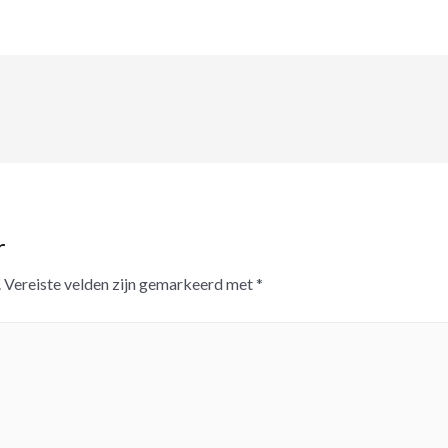
r
.
Vereiste velden zijn gemarkeerd met
*