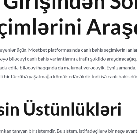
Girişindən So
çimlərini Ara
yənlər üçün, Mostbet platformasında canlı bahis seçimlərini anl
ləyə biləcəyi canlı bahis variantlarını ətraflı şəkildə araşdıracağı
fadə edilə biləcəyi haqqında da məlumat verəcəyik. Eyni zamanda, 
əli bir təcrübə yaşatmağa kömək edəcəkdir. İndi isə canlı bahis d
sin Üstünlükləri
kan tanıyan bir sistemdir. Bu sistem, istifadəçilərə bir neçə avant