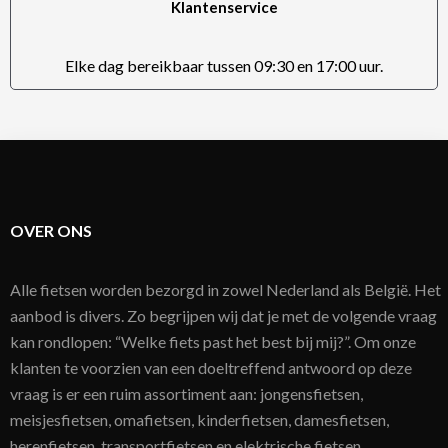
Klantenservice
Elke dag bereikbaar tussen 09:30 en 17:00 uur.
OVER ONS
Alle fietsen worden bezorgd in zowel Nederland als België. Het
aanbod is divers. Zo begrijpen wij dat je met de volgende vraag
kan rondlopen: “Welke fiets past het best bij mij?”. Om onze
klanten te voorzien van een doeltreffend antwoord op deze
vraag is er een ruim assortiment aan: jongensfietsen,
meisjesfietsen, omafietsen, kinderfietsen, damesfietsen,
herenfietsen, transportfietsen en elektrische fietsen.