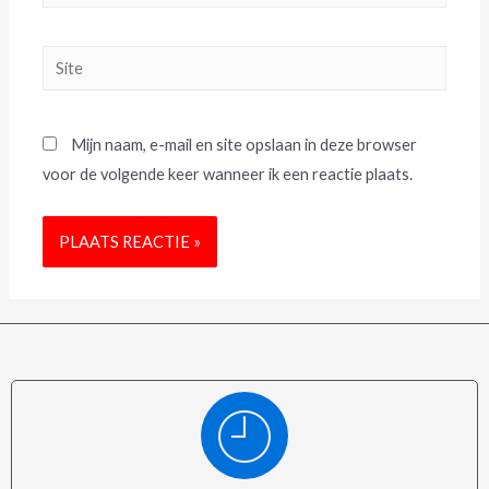
Mijn naam, e-mail en site opslaan in deze browser
voor de volgende keer wanneer ik een reactie plaats.