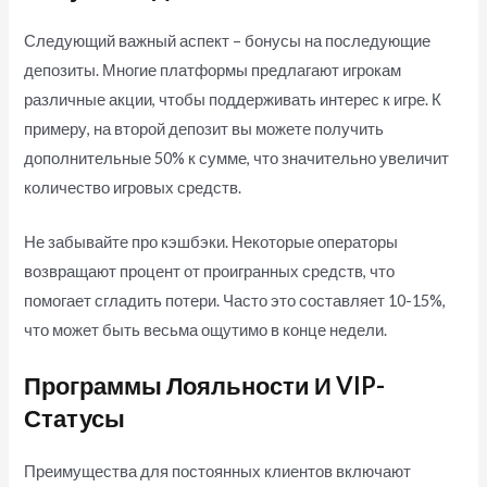
Следующий важный аспект – бонусы на последующие
депозиты. Многие платформы предлагают игрокам
различные акции, чтобы поддерживать интерес к игре. К
примеру, на второй депозит вы можете получить
дополнительные 50% к сумме, что значительно увеличит
количество игровых средств.
Не забывайте про кэшбэки. Некоторые операторы
возвращают процент от проигранных средств, что
помогает сгладить потери. Часто это составляет 10-15%,
что может быть весьма ощутимо в конце недели.
Программы Лояльности И VIP-
Статусы
Преимущества для постоянных клиентов включают