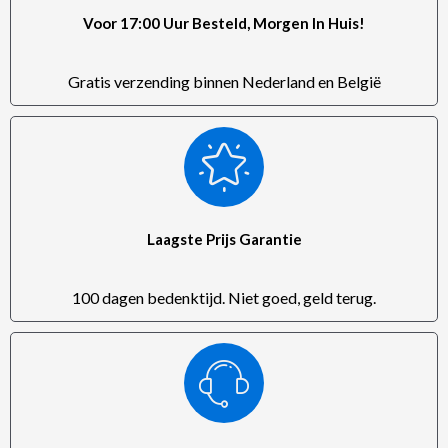
Voor 17:00 Uur Besteld, Morgen In Huis!
Gratis verzending binnen Nederland en België
Laagste Prijs Garantie
100 dagen bedenktijd. Niet goed, geld terug.