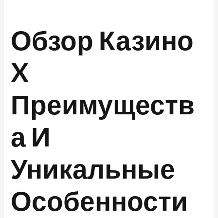
Обзор Казино
X
Преимуществ
А И
Уникальные
Особенности