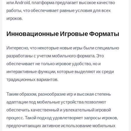
или Android, платформа предлагает высокое качество
работы, что обеспечивает равные условия для всех
игроков.
Инновационные Игровые Форматы
Интересно, что некоторые новые игры были специально
разработаны с учетом мобильного формата. Это
обеспечивает не только игровое удобство, но и
интерактивные функции, которые выделяют их среди
традиционных вариантов.
Таким образом, разнообразие игр и высокая степень
адаптации под мобильные устройства позволяют
обеспечить качественный и увлекательный игровой
процесс. Такой подход удовлетворяет запросы игроков,
предпочитающих активное использование мобильных