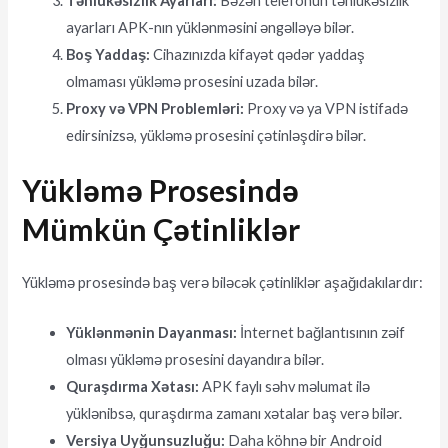
Təhlükəsizlik Ayarları:
Bəzən telefonun təhlükəsizlik
ayarları APK-nın yüklənməsini əngəlləyə bilər.
Boş Yaddaş:
Cihazınızda kifayət qədər yaddaş
olmaması yükləmə prosesini uzada bilər.
Proxy və VPN Problemləri:
Proxy və ya VPN istifadə
edirsinizsə, yükləmə prosesini çətinləşdirə bilər.
Yükləmə Prosesində
Mümkün Çətinliklər
Yükləmə prosesində baş verə biləcək çətinliklər aşağıdakılardır:
Yüklənmənin Dayanması:
İnternet bağlantısının zəif
olması yükləmə prosesini dayandıra bilər.
Quraşdırma Xətası:
APK faylı səhv məlumat ilə
yüklənibsə, quraşdırma zamanı xətalar baş verə bilər.
Versiya Uyğunsuzluğu:
Daha köhnə bir Android