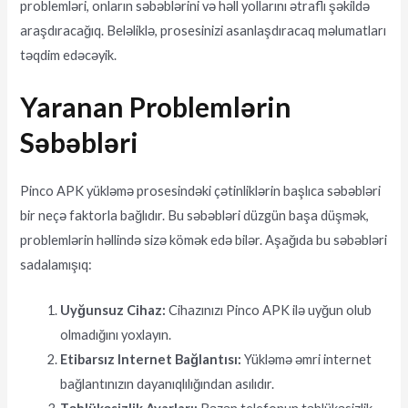
problemləri, onların səbəblərini və həll yollarını ətraflı şəkildə
araşdıracağıq. Beləliklə, prosesinizi asanlaşdıracaq məlumatları
təqdim edəcəyik.
Yaranan Problemlərin
Səbəbləri
Pinco APK yükləmə prosesindəki çətinliklərin başlıca səbəbləri
bir neçə faktorla bağlıdır. Bu səbəbləri düzgün başa düşmək,
problemlərin həllində sizə kömək edə bilər. Aşağıda bu səbəbləri
sadalamışıq:
Uyğunsuz Cihaz:
Cihazınızı Pinco APK ilə uyğun olub
olmadığını yoxlayın.
Etibarsız Internet Bağlantısı:
Yükləmə əmri internet
bağlantınızın dayanıqlılığından asılıdır.