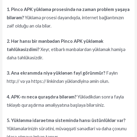
1. Pinco APK yükləmə prosesində nə zaman problem yaşaya
bilərəm?
Yükləmə prosesi dayandıqda, internet bağlantınızın
zəif olduğu an ola bilər.
2. Hər hansı bir mənbədən Pinco APK yükləmək
təhlükəsizdimi?
Xeyr, etibarlı mənbələrdən yükləmək həmişə
daha təhlükəsizdir.
3. Ana ekranımda niyə yüklənən fayl görünmür?
Faylın
http:// və ya https:// linkindən yükləndiyinə əmin olun.
4. APK-nı necə quraşdıra bilərəm?
Yüklədikdən sonra fayla
tıklayıb quraşdırma əməliyyatına başlaya bilərsiniz.
5. Yüklənmə idarəetmə sistemində hansı üstünlüklər var?
Yükləmələrinizin sürətini, müvəqqəti sənədləri və daha çoxunu
idarə etməyə imkan tanıyır.