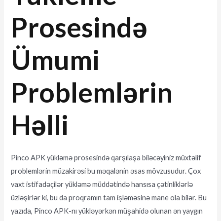
Prosesində
Ümumi
Problemlərin
Həlli
Pinco APK yükləmə prosesində qarşılaşa biləcəyiniz müxtəlif
problemlərin müzakirəsi bu məqalənin əsas mövzusudur. Çox
vaxt istifadəçilər yükləmə müddətində hansısa çətinliklərlə
üzləşirlər ki, bu da proqramın tam işləməsinə mane ola bilər. Bu
yazıda, Pinco APK-nı yükləyərkən müşahidə olunan ən yaygın