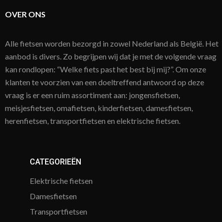
OVER ONS
Alle fietsen worden bezorgd in zowel Nederland als België. Het
aanbod is divers. Zo begrijpen wij dat je met de volgende vraag
kan rondlopen: “Welke fiets past het best bij mij?”. Om onze
klanten te voorzien van een doeltreffend antwoord op deze
vraag is er een ruim assortiment aan: jongensfietsen,
meisjesfietsen, omafietsen, kinderfietsen, damesfietsen,
herenfietsen, transportfietsen en elektrische fietsen.
CATEGORIEËN
Elektrische fietsen
Damesfietsen
Transportfietsen