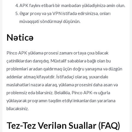
APK faylını etibarlı bir mənbədən yüklədiyinizə əmin olun.
Əgər proxy və ya VPN istifadə edirsinizsə, onları
müvəqqəti söndürməyi düşünün.
Nəticə
Pinco APK yükləmə prosesi zamanı ortaya çıxa biləcək
çətinliklərdən danışdıq. Müxtəlif səbəblərə bağlı olan bu
problemləri aradan qaldırmaq üçün doğru yanaşma və düzgün
addımlar atmaq kifayətdir. İstifadəçi olaraq, yuxarıdakı
məsləhətləri nəzərə alaraq, yükləmə prosesini daha asan və
problemsiz edə bilərsiniz. Beləliklə, Pinco APK-nı uğurla
yükləyərək proqramın təqdim etdiyi imkanlardan yararlana
biləcəksiniz.
Tez-Tez Verilən Suallar (FAQ)