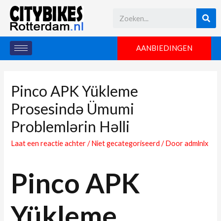
AANBIEDINGEN
Pinco APK Yükleme
Prosesində Ümumi
Problemlərin Həlli
Laat een reactie achter
/
Niet gecategoriseerd
/ Door
admlnlx
Pinco APK
Yükleme