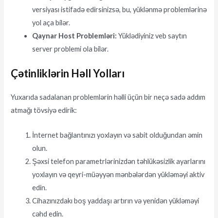
versiyası istifadə edirsinizsə, bu, yüklənmə problemlərinə
yol aça bilər.
Qaynar Host Problemləri:
Yüklədiyiniz veb saytın
server problemi ola bilər.
Çətinliklərin Həll Yolları
Yuxarıda sadalanan problemlərin həlli üçün bir neçə sadə addım
atmağı tövsiyə edirik:
İnternet bağlantınızı yoxlayın və sabit olduğundan əmin
olun.
Şəxsi telefon parametrlərinizdən təhlükəsizlik ayarlarını
yoxlayın və qeyri-müəyyən mənbələrdən yükləməyi aktiv
edin.
Cihazınızdakı boş yaddaşı artırın və yenidən yükləməyi
cəhd edin.