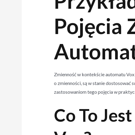
Przykła
Pojęcia
Automat
Zmienność w kontekście automatu Vox m
o zmienności, są w stanie dostosować 
zastosowaniom tego pojęcia w praktyce
Co To Jes