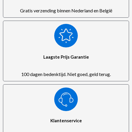
Gratis verzending binnen Nederland en België
Laagste Prijs Garantie
100 dagen bedenktijd. Niet goed, geld terug.
Klantenservice