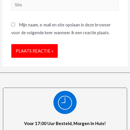
Mijn naam, e-mail en site opslaan in deze browser
voor de volgende keer wanneer ik een reactie plaats.
Voor 17:00 Uur Besteld, Morgen In Huis!