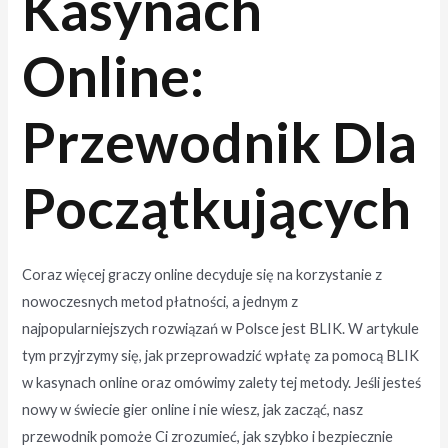
Kasynach
Online:
Przewodnik Dla
Początkujących
Coraz więcej graczy online decyduje się na korzystanie z
nowoczesnych metod płatności, a jednym z
najpopularniejszych rozwiązań w Polsce jest BLIK. W artykule
tym przyjrzymy się, jak przeprowadzić wpłatę za pomocą BLIK
w kasynach online oraz omówimy zalety tej metody. Jeśli jesteś
nowy w świecie gier online i nie wiesz, jak zacząć, nasz
przewodnik pomoże Ci zrozumieć, jak szybko i bezpiecznie