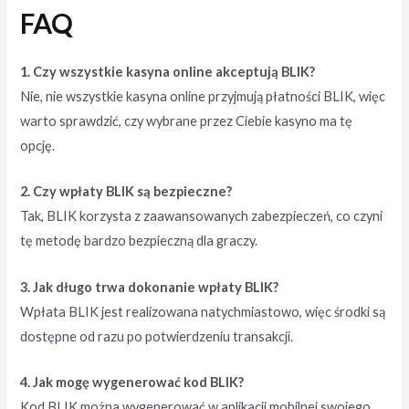
FAQ
1. Czy wszystkie kasyna online akceptują BLIK?
Nie, nie wszystkie kasyna online przyjmują płatności BLIK, więc
warto sprawdzić, czy wybrane przez Ciebie kasyno ma tę
opcję.
2. Czy wpłaty BLIK są bezpieczne?
Tak, BLIK korzysta z zaawansowanych zabezpieczeń, co czyni
tę metodę bardzo bezpieczną dla graczy.
3. Jak długo trwa dokonanie wpłaty BLIK?
Wpłata BLIK jest realizowana natychmiastowo, więc środki są
dostępne od razu po potwierdzeniu transakcji.
4. Jak mogę wygenerować kod BLIK?
Kod BLIK można wygenerować w aplikacji mobilnej swojego