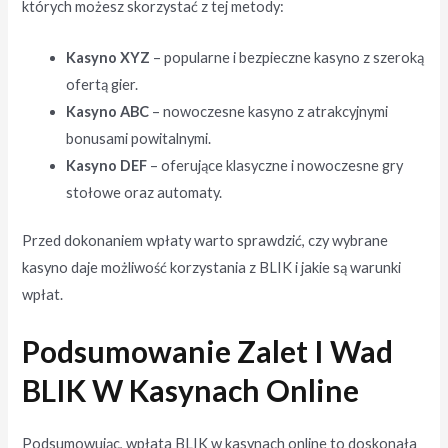
których możesz skorzystać z tej metody:
Kasyno XYZ
– popularne i bezpieczne kasyno z szeroką
ofertą gier.
Kasyno ABC
– nowoczesne kasyno z atrakcyjnymi
bonusami powitalnymi.
Kasyno DEF
– oferujące klasyczne i nowoczesne gry
stołowe oraz automaty.
Przed dokonaniem wpłaty warto sprawdzić, czy wybrane
kasyno daje możliwość korzystania z BLIK i jakie są warunki
wpłat.
Podsumowanie Zalet I Wad
BLIK W Kasynach Online
Podsumowując, wpłata BLIK w kasynach online to doskonała