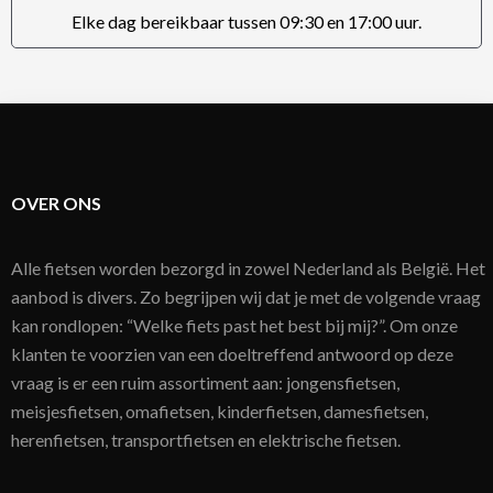
Elke dag bereikbaar tussen 09:30 en 17:00 uur.
OVER ONS
Alle fietsen worden bezorgd in zowel Nederland als België. Het
aanbod is divers. Zo begrijpen wij dat je met de volgende vraag
kan rondlopen: “Welke fiets past het best bij mij?”. Om onze
klanten te voorzien van een doeltreffend antwoord op deze
vraag is er een ruim assortiment aan: jongensfietsen,
meisjesfietsen, omafietsen, kinderfietsen, damesfietsen,
herenfietsen, transportfietsen en elektrische fietsen.