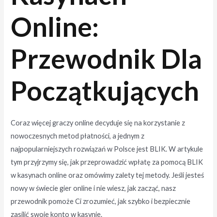
Online:
Przewodnik Dla
Początkujących
Coraz więcej graczy online decyduje się na korzystanie z
nowoczesnych metod płatności, a jednym z
najpopularniejszych rozwiązań w Polsce jest BLIK. W artykule
tym przyjrzymy się, jak przeprowadzić wpłatę za pomocą BLIK
w kasynach online oraz omówimy zalety tej metody. Jeśli jesteś
nowy w świecie gier online i nie wiesz, jak zacząć, nasz
przewodnik pomoże Ci zrozumieć, jak szybko i bezpiecznie
zasilić swoje konto w kasynie.