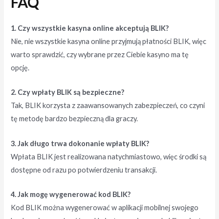
FAQ
1. Czy wszystkie kasyna online akceptują BLIK?
Nie, nie wszystkie kasyna online przyjmują płatności BLIK, więc
warto sprawdzić, czy wybrane przez Ciebie kasyno ma tę
opcję.
2. Czy wpłaty BLIK są bezpieczne?
Tak, BLIK korzysta z zaawansowanych zabezpieczeń, co czyni
tę metodę bardzo bezpieczną dla graczy.
3. Jak długo trwa dokonanie wpłaty BLIK?
Wpłata BLIK jest realizowana natychmiastowo, więc środki są
dostępne od razu po potwierdzeniu transakcji.
4. Jak mogę wygenerować kod BLIK?
Kod BLIK można wygenerować w aplikacji mobilnej swojego