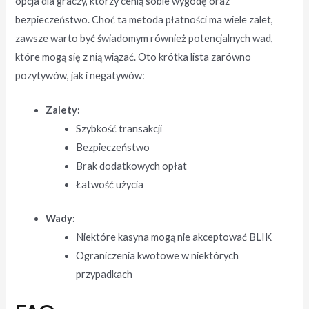
opcja dla graczy, którzy cenią sobie wygodę oraz
bezpieczeństwo. Choć ta metoda płatności ma wiele zalet,
zawsze warto być świadomym również potencjalnych wad,
które mogą się z nią wiązać. Oto krótka lista zarówno
pozytywów, jak i negatywów:
Zalety:
Szybkość transakcji
Bezpieczeństwo
Brak dodatkowych opłat
Łatwość użycia
Wady:
Niektóre kasyna mogą nie akceptować BLIK
Ograniczenia kwotowe w niektórych
przypadkach