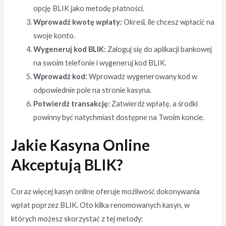
opcję BLIK jako metodę płatności.
Wprowadź kwotę wpłaty:
Określ, ile chcesz wpłacić na
swoje konto.
Wygeneruj kod BLIK:
Zaloguj się do aplikacji bankowej
na swoim telefonie i wygeneruj kod BLIK.
Wprowadź kod:
Wprowadź wygenerowany kod w
odpowiednie pole na stronie kasyna.
Potwierdź transakcję:
Zatwierdź wpłatę, a środki
powinny być natychmiast dostępne na Twoim koncie.
Jakie Kasyna Online
Akceptują BLIK?
Coraz więcej kasyn online oferuje możliwość dokonywania
wpłat poprzez BLIK. Oto kilka renomowanych kasyn, w
których możesz skorzystać z tej metody: