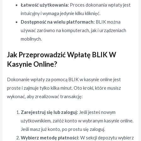
Łatwość użytkowania:
Proces dokonania wpłaty jest
intuicyjny i wymaga jedynie kilku kliknięć.
Dostępność na wielu platformach:
BLIK można
używać zarówno na komputerach, jak i urządzeniach
mobilnych.
Jak Przeprowadzić Wpłatę BLIK W
Kasynie Online?
Dokonanie wpłaty za pomocą BLIK w kasynie online jest
proste i zajmuje tylko kilka minut. Oto kroki, które musisz
wykonać, aby zrealizować transakcję:
Zarejestruj się lub zaloguj:
Jeśli jesteś nowym
użytkownikiem, załóż konto w wybranym kasynie online.
Jeśli masz już konto, po prostu się zaloguj.
Wybierz metodę płatności:
W sekcji depozytu wybierz