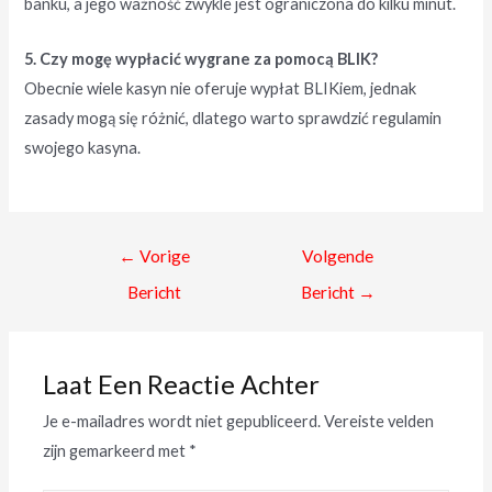
banku, a jego ważność zwykle jest ograniczona do kilku minut.
5. Czy mogę wypłacić wygrane za pomocą BLIK?
Obecnie wiele kasyn nie oferuje wypłat BLIKiem, jednak
zasady mogą się różnić, dlatego warto sprawdzić regulamin
swojego kasyna.
←
Vorige
Volgende
Bericht
Bericht
→
Laat Een Reactie Achter
Je e-mailadres wordt niet gepubliceerd.
Vereiste velden
zijn gemarkeerd met
*