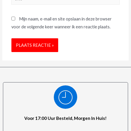
Mijn naam, e-mail en site opslaan in deze browser
voor de volgende keer wanneer ik een reactie plaats.
Voor 17:00 Uur Besteld, Morgen In Huis!