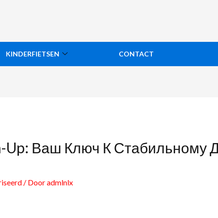
KINDERFIETSEN
CONTACT
n-Up: Ваш Ключ К Стабильному 
riseerd
/ Door
admlnlx