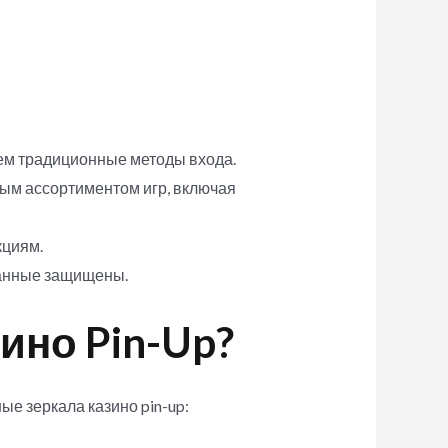
чем традиционные методы входа.
ым ассортиментом игр, включая
кциям.
анные защищены.
ино Pin-Up?
е зеркала казино pin-up: