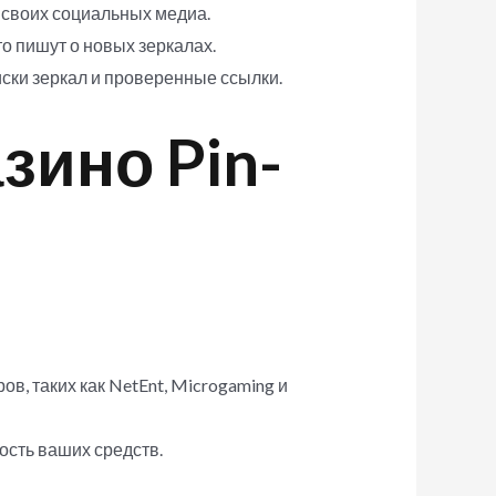
в своих социальных медиа.
о пишут о новых зеркалах.
ски зеркал и проверенные ссылки.
зино Pin-
в, таких как NetEnt, Microgaming и
ость ваших средств.