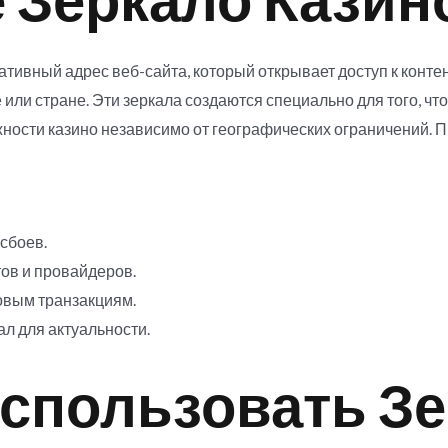
ативный адрес веб-сайта, который открывает доступ к контен
или стране. Эти зеркала создаются специально для того, чт
жности казино независимо от географических ограничений. 
сбоев.
ов и провайдеров.
овым транзакциям.
л для актуальности.
спользовать З