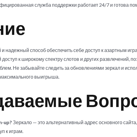
ицированная служба поддержки работает 24/7 и готова по
ние
й и надежный способ обеспечить себе доступ к азартным игр
доступ к широкому спектру слотов и других развлечений, по
блем. Не забывайте следить за обновлениями зеркал и исп
 максимального выигрыша.
даваемые Вопро
n-up?
Зеркало — это альтернативный адрес основного сайта,
п к играм.