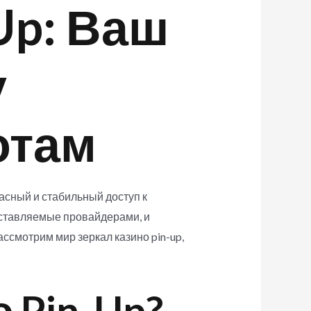
Up: Ваш
у
отам
асный и стабильный доступ к
оставляемые провайдерами, и
смотрим мир зеркал казино pin-up,
 Pin-Up?