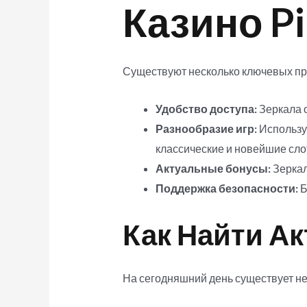
Казино P
Существуют несколько ключевых при
Удобство доступа:
Зеркала о
Разнообразие игр:
Используя
классические и новейшие сло
Актуальные бонусы:
Зеркал
Поддержка безопасности:
Б
Как Найти Ак
На сегодняшний день существует не