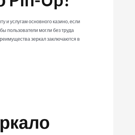
ту и услугам основного казино, если
обы пользователи могли без труда
Преимущества зеркал заключаются в
еркало