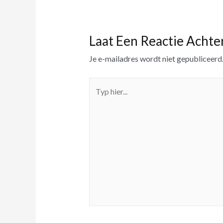
Laat Een Reactie Achte
Je e-mailadres wordt niet gepubliceerd