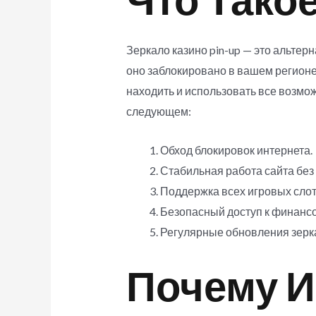
Зеркало казино pin-up — это альтерн
оно заблокировано в вашем регионе 
находить и использовать все возмо
следующем:
Обход блокировок интернета.
Стабильная работа сайта без 
Поддержка всех игровых слот
Безопасный доступ к финанс
Регулярные обновления зерка
Почему И