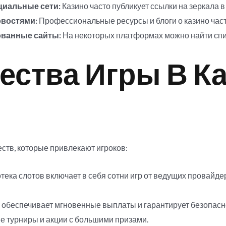
иальные сети:
Казино часто публикует ссылки на зеркала 
овостями:
Профессиональные ресурсы и блоги о казино част
ованные сайты:
На некоторых платформах можно найти спи
ства Игры В Ка
ств, которые привлекают игроков:
ека слотов включает в себя сотни игр от ведущих провайдеро
 обеспечивает мгновенные выплаты и гарантирует безопасн
 турниры и акции с большими призами.