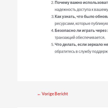
Почему важно использоват
надежность доступа к вашему 
Как узнать, что было обно
ресурсами, которые публикую
Безопасно ли играть через
транзакций обеспечивается.
Что делать, если зеркало н
обратитесь в службу поддержк
←
Vorige Bericht