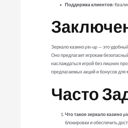
Поддержка клиентов:
Квалиф
Заключе
Зеркало казино pin-up — это удобны
Оно предлагает игрокам безопасный 
наслаждаться игрой без лишних про
предлагаемых акций и бонусов для
Часто За
Что такое зеркало казино pi
блокировки и обеспечить досту