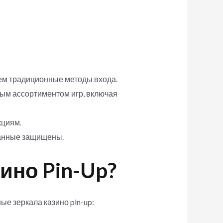
чем традиционные методы входа.
ым ассортиментом игр, включая
кциям.
анные защищены.
ино Pin-Up?
е зеркала казино pin-up: