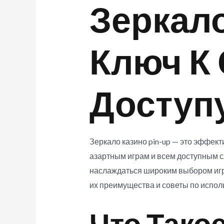
Зеркало
Ключ К
Доступ
Зеркало казино pin-up — это эффек
азартным играм и всем доступным 
наслаждаться широким выбором игр 
их преимущества и советы по испол
Что Такое