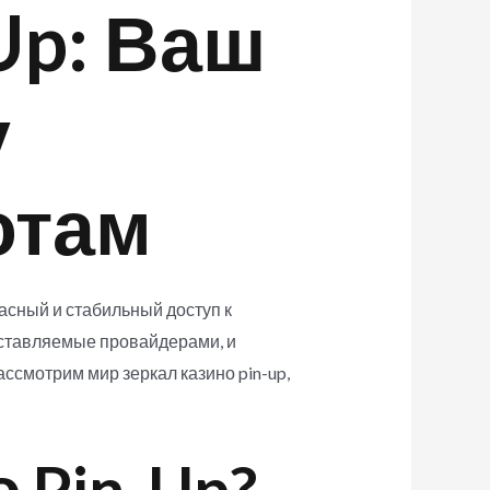
Up: Ваш
у
отам
асный и стабильный доступ к
оставляемые провайдерами, и
смотрим мир зеркал казино pin-up,
 Pin-Up?