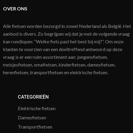
OVER ONS
Alle fietsen worden bezorgd in zowel Nederland als België. Het
aanbod is divers. Zo begrijpen wij dat je met de volgende vraag
kan rondlopen: “Welke fiets past het best bij mij?”. Om onze
klanten te voorzien van een doeltreffend antwoord op deze
vraag is er een ruim assortiment aan: jongensfietsen,
meisjesfietsen, omafietsen, kinderfietsen, damesfietsen,
herenfietsen, transportfietsen en elektrische fietsen.
CATEGORIEËN
Elektrische fietsen
Damesfietsen
Transportfietsen