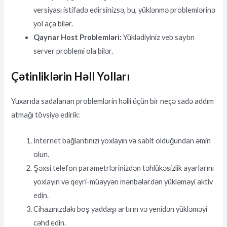
versiyası istifadə edirsinizsə, bu, yüklənmə problemlərinə
yol aça bilər.
Qaynar Host Problemləri:
Yüklədiyiniz veb saytın
server problemi ola bilər.
Çətinliklərin Həll Yolları
Yuxarıda sadalanan problemlərin həlli üçün bir neçə sadə addım
atmağı tövsiyə edirik:
İnternet bağlantınızı yoxlayın və sabit olduğundan əmin
olun.
Şəxsi telefon parametrlərinizdən təhlükəsizlik ayarlarını
yoxlayın və qeyri-müəyyən mənbələrdən yükləməyi aktiv
edin.
Cihazınızdakı boş yaddaşı artırın və yenidən yükləməyi
cəhd edin.