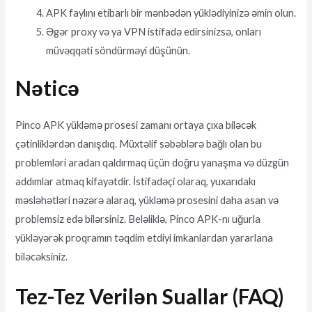
APK faylını etibarlı bir mənbədən yüklədiyinizə əmin olun.
Əgər proxy və ya VPN istifadə edirsinizsə, onları
müvəqqəti söndürməyi düşünün.
Nəticə
Pinco APK yükləmə prosesi zamanı ortaya çıxa biləcək
çətinliklərdən danışdıq. Müxtəlif səbəblərə bağlı olan bu
problemləri aradan qaldırmaq üçün doğru yanaşma və düzgün
addımlar atmaq kifayətdir. İstifadəçi olaraq, yuxarıdakı
məsləhətləri nəzərə alaraq, yükləmə prosesini daha asan və
problemsiz edə bilərsiniz. Beləliklə, Pinco APK-nı uğurla
yükləyərək proqramın təqdim etdiyi imkanlardan yararlana
biləcəksiniz.
Tez-Tez Verilən Suallar (FAQ)