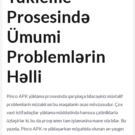
Prosesində
Ümumi
Problemlərin
Həlli
Pinco APK yükləmə prosesində qarşılaşa biləcəyiniz müxtəlif
problemlərin müzakirəsi bu məqalənin əsas mövzusudur. Çox
vaxt istifadəçilər yükləmə müddətində hansısa çətinliklərlə
üzləşirlər ki, bu da proqramın tam işləməsinə mane ola bilər. Bu
yazıda, Pinco APK-nı yükləyərkən müşahidə olunan ən yaygın