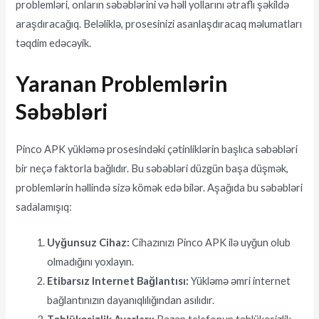
problemləri, onların səbəblərini və həll yollarını ətraflı şəkildə
araşdıracağıq. Beləliklə, prosesinizi asanlaşdıracaq məlumatları
təqdim edəcəyik.
Yaranan Problemlərin
Səbəbləri
Pinco APK yükləmə prosesindəki çətinliklərin başlıca səbəbləri
bir neçə faktorla bağlıdır. Bu səbəbləri düzgün başa düşmək,
problemlərin həllində sizə kömək edə bilər. Aşağıda bu səbəbləri
sadalamışıq:
Uyğunsuz Cihaz:
Cihazınızı Pinco APK ilə uyğun olub
olmadığını yoxlayın.
Etibarsız Internet Bağlantısı:
Yükləmə əmri internet
bağlantınızın dayanıqlılığından asılıdır.