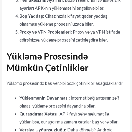
Təhlükəsizlik Ayarları:
Bəzən telefonun təhlükəsizlik
ayarları APK-nın yüklənməsini əngəlləyə bilər.
Boş Yaddaş:
Cihazınızda kifayət qədər yaddaş
olmaması yükləmə prosesini uzada bilər.
Proxy və VPN Problemləri:
Proxy və ya VPN istifadə
edirsinizsə, yükləmə prosesini çətinləşdirə bilər.
Yükləmə Prosesində
Mümkün Çətinliklər
Yükləmə prosesində baş verə biləcək çətinliklər aşağıdakılardır:
Yüklənmənin Dayanması:
İnternet bağlantısının zəif
olması yükləmə prosesini dayandıra bilər.
Quraşdırma Xətası:
APK faylı səhv məlumat ilə
yüklənibsə, quraşdırma zamanı xətalar baş verə bilər.
Versiya Uyğunsuzluğu:
Daha köhnə bir Android