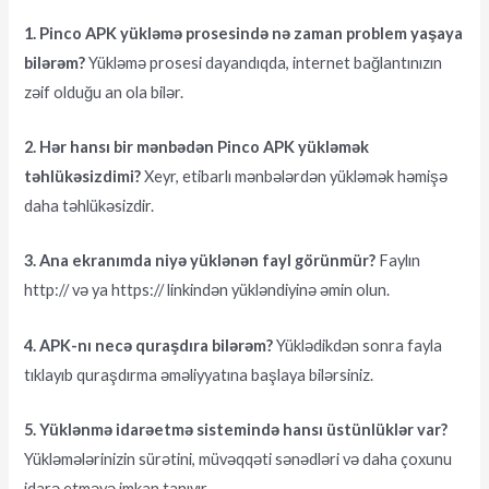
1. Pinco APK yükləmə prosesində nə zaman problem yaşaya
bilərəm?
Yükləmə prosesi dayandıqda, internet bağlantınızın
zəif olduğu an ola bilər.
2. Hər hansı bir mənbədən Pinco APK yükləmək
təhlükəsizdimi?
Xeyr, etibarlı mənbələrdən yükləmək həmişə
daha təhlükəsizdir.
3. Ana ekranımda niyə yüklənən fayl görünmür?
Faylın
http:// və ya https:// linkindən yükləndiyinə əmin olun.
4. APK-nı necə quraşdıra bilərəm?
Yüklədikdən sonra fayla
tıklayıb quraşdırma əməliyyatına başlaya bilərsiniz.
5. Yüklənmə idarəetmə sistemində hansı üstünlüklər var?
Yükləmələrinizin sürətini, müvəqqəti sənədləri və daha çoxunu
idarə etməyə imkan tanıyır.