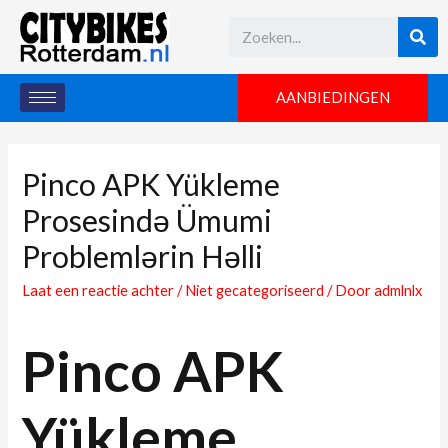
AANBIEDINGEN
Pinco APK Yükleme
Prosesində Ümumi
Problemlərin Həlli
Laat een reactie achter
/
Niet gecategoriseerd
/ Door
admlnlx
Pinco APK
Yükleme