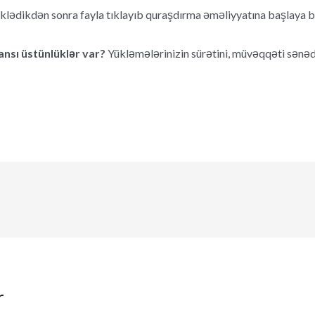
klədikdən sonra fayla tıklayıb quraşdırma əməliyyatına başlaya bi
nsı üstünlüklər var?
Yükləmələrinizin sürətini, müvəqqəti sənəd
r