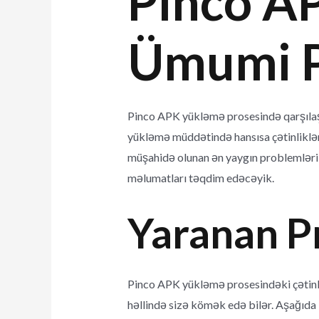
Pinco A
Ümumi P
Pinco APK yükləmə prosesində qarşılaşa
yükləmə müddətində hansısa çətinliklərl
müşahidə olunan ən yaygın problemləri, o
məlumatları təqdim edəcəyik.
Yaranan P
Pinco APK yükləmə prosesindəki çətinli
həllində sizə kömək edə bilər. Aşağıda