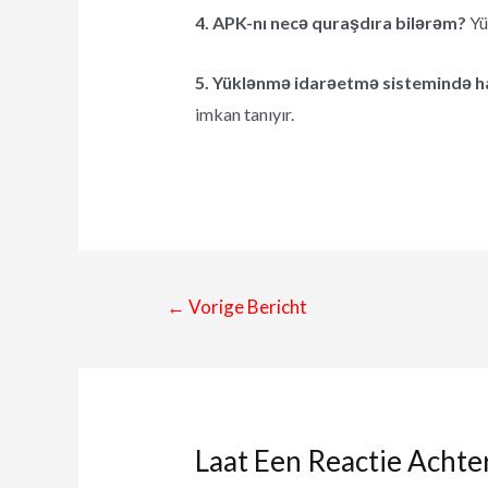
4. APK-nı necə quraşdıra bilərəm?
Yü
5. Yüklənmə idarəetmə sistemində ha
imkan tanıyır.
←
Vorige Bericht
Laat Een Reactie Achte