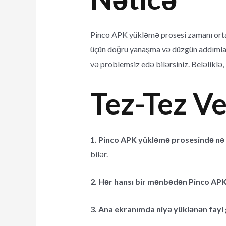
Pinco APK yükləmə prosesi zamanı ortay
üçün doğru yanaşma və düzgün addımlar 
və problemsiz edə bilərsiniz. Beləliklə
Tez-Tez Ve
1. Pinco APK yükləmə prosesində n
bilər.
2. Hər hansı bir mənbədən Pinco AP
3. Ana ekranımda niyə yüklənən fay