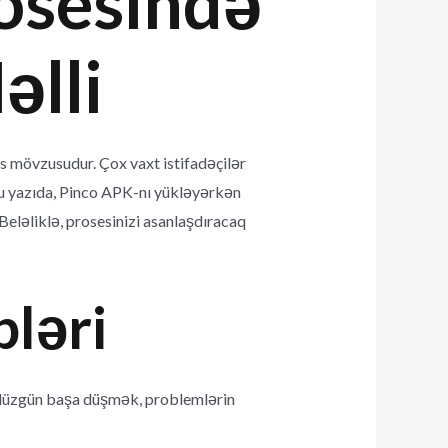
osesində
əlli
 mövzusudur. Çox vaxt istifadəçilər
u yazıda, Pinco APK-nı yükləyərkən
Beləliklə, prosesinizi asanlaşdıracaq
ləri
i düzgün başa düşmək, problemlərin