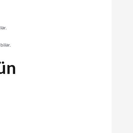
lər.
bilər.
ün