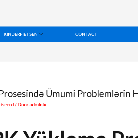
KINDERFIETSEN
CONTACT
Prosesində Ümumi Problemlərin H
riseerd
/ Door
admlnlx