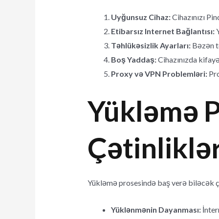
Uyğunsuz Cihaz:
Cihazınızı Pin
Etibarsız Internet Bağlantısı:
Y
Təhlükəsizlik Ayarları:
Bəzən te
Boş Yaddaş:
Cihazınızda kifayə
Proxy və VPN Problemləri:
Pro
Yükləmə 
Çətinliklə
Yükləmə prosesində baş verə biləcək çə
Yüklənmənin Dayanması:
İnter