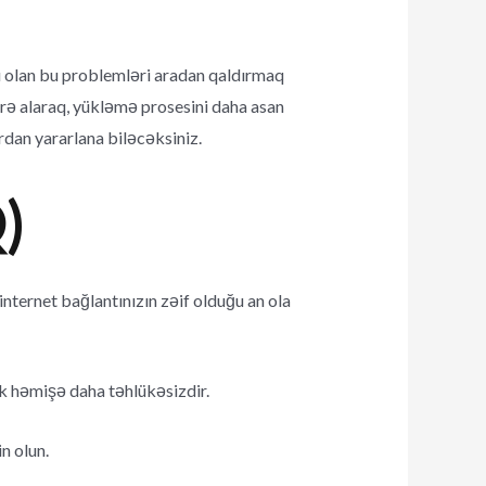
ı olan bu problemləri aradan qaldırmaq
rə alaraq, yükləmə prosesini daha asan
dan yararlana biləcəksiniz.
)
ternet bağlantınızın zəif olduğu an ola
 həmişə daha təhlükəsizdir.
n olun.