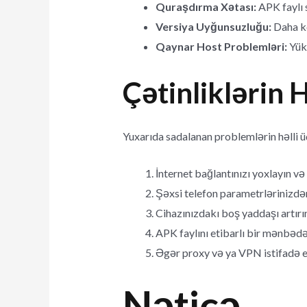
Quraşdırma Xətası:
APK faylı 
Versiya Uyğunsuzluğu:
Daha kö
Qaynar Host Problemləri:
Yükl
Çətinliklərin H
Yuxarıda sadalanan problemlərin həlli ü
İnternet bağlantınızı yoxlayın v
Şəxsi telefon parametrlərinizdə
Cihazınızdakı boş yaddaşı artırı
APK faylını etibarlı bir mənbədə
Əgər proxy və ya VPN istifadə e
Nəticə