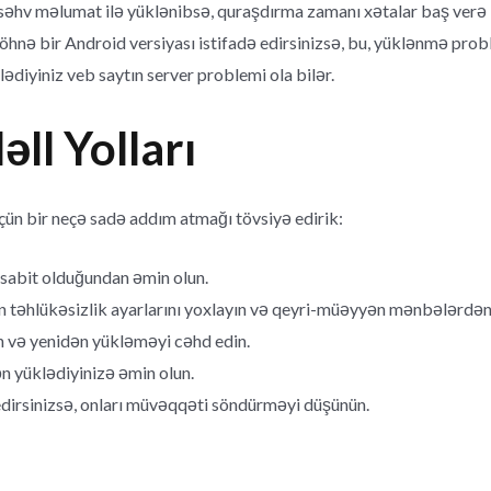
səhv məlumat ilə yüklənibsə, quraşdırma zamanı xətalar baş verə b
hnə bir Android versiyası istifadə edirsinizsə, bu, yüklənmə probl
ədiyiniz veb saytın server problemi ola bilər.
əll Yolları
çün bir neçə sadə addım atmağı tövsiyə edirik:
ə sabit olduğundan əmin olun.
n təhlükəsizlik ayarlarını yoxlayın və qeyri-müəyyən mənbələrdən
n və yenidən yükləməyi cəhd edin.
n yüklədiyinizə əmin olun.
dirsinizsə, onları müvəqqəti söndürməyi düşünün.