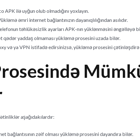
co APK ilə uyğun olub olmadığını yoxlayın.
ükləmə əmri internet bağlantınızın dayanıqlılığından asılıdır.
lefonun təhlükəsizlik ayarları APK-nın yüklənməsini əngəlləyə bi
t qədər yaddaş olmaması yükləmə prosesini uzada bilər.
xy və ya VPN istifadə edirsinizsə, yükləmə prosesini çətinləşdirə 
Prosesində Mümk
r
tinliklər aşağıdakılardır:
net bağlantısının zəif olması yükləmə prosesini dayandıra bilər.