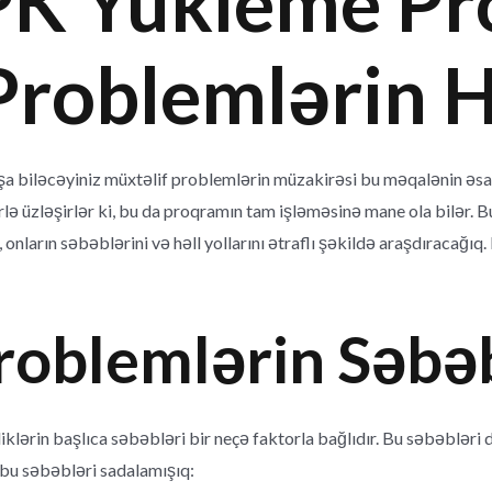
PK Yükleme Pr
roblemlərin H
 biləcəyiniz müxtəlif problemlərin müzakirəsi bu məqalənin əsas
ə üzləşirlər ki, bu da proqramın tam işləməsinə mane ola bilər. B
nların səbəblərini və həll yollarını ətraflı şəkildə araşdıracağıq. 
roblemlərin Səbəb
klərin başlıca səbəbləri bir neçə faktorla bağlıdır. Bu səbəblər
 bu səbəbləri sadalamışıq: