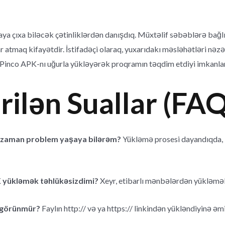
a çıxa biləcək çətinliklərdən danışdıq. Müxtəlif səbəblərə bağl
atmaq kifayətdir. İstifadəçi olaraq, yuxarıdakı məsləhətləri nəzə
, Pinco APK-nı uğurla yükləyərək proqramın təqdim etdiyi imkanlar
rilən Suallar (FAQ
ə zaman problem yaşaya bilərəm?
Yükləmə prosesi dayandıqda, in
K yükləmək təhlükəsizdimi?
Xeyr, etibarlı mənbələrdən yükləmək
l görünmür?
Faylın http:// və ya https:// linkindən yükləndiyinə əmi