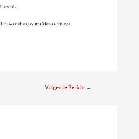
lərsiniz.
ləri və daha çoxunu idarə etməyə
Volgende Bericht
→